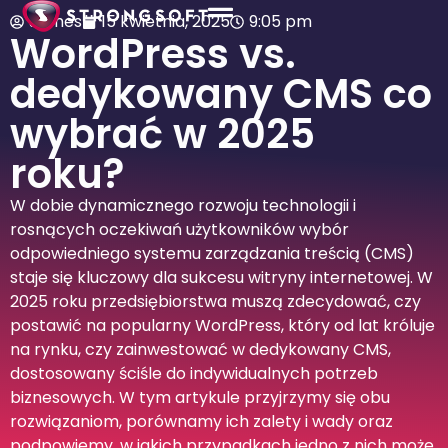
James
15 kwietnia, 2025
9:05 pm
WordPress vs.
dedykowany CMS co
wybrać w 2025
roku?
W dobie dynamicznego rozwoju technologii i
rosnących oczekiwań użytkowników wybór
odpowiedniego systemu zarządzania treścią (CMS)
staje się kluczowy dla sukcesu witryny internetowej. W
2025 roku przedsiębiorstwa muszą zdecydować, czy
postawić na popularny WordPress, który od lat króluje
na rynku, czy zainwestować w dedykowany CMS,
dostosowany ściśle do indywidualnych potrzeb
biznesowych. W tym artykule przyjrzymy się obu
rozwiązaniom, porównamy ich zalety i wady oraz
podpowiemy, w jakich przypadkach jedno z nich może