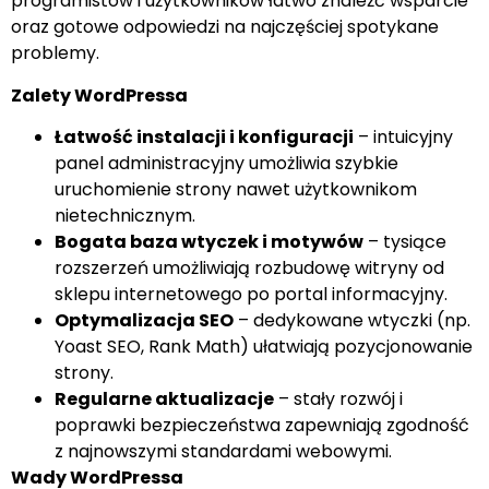
programistów i użytkowników łatwo znaleźć wsparcie
oraz gotowe odpowiedzi na najczęściej spotykane
problemy.
Zalety WordPressa
Łatwość instalacji i konfiguracji
– intuicyjny
panel administracyjny umożliwia szybkie
uruchomienie strony nawet użytkownikom
nietechnicznym.
Bogata baza wtyczek i motywów
– tysiące
rozszerzeń umożliwiają rozbudowę witryny od
sklepu internetowego po portal informacyjny.
Optymalizacja SEO
– dedykowane wtyczki (np.
Yoast SEO, Rank Math) ułatwiają pozycjonowanie
strony.
Regularne aktualizacje
– stały rozwój i
poprawki bezpieczeństwa zapewniają zgodność
z najnowszymi standardami webowymi.
Wady WordPressa