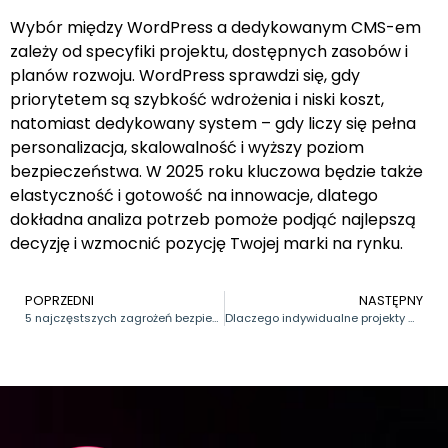
Wybór między WordPress a dedykowanym CMS-em
zależy od specyfiki projektu, dostępnych zasobów i
planów rozwoju. WordPress sprawdzi się, gdy
priorytetem są szybkość wdrożenia i niski koszt,
natomiast dedykowany system – gdy liczy się pełna
personalizacja, skalowalność i wyższy poziom
bezpieczeństwa. W 2025 roku kluczowa będzie także
elastyczność i gotowość na innowacje, dlatego
dokładna analiza potrzeb pomoże podjąć najlepszą
decyzję i wzmocnić pozycję Twojej marki na rynku.
POPRZEDNI
NASTĘPNY
5 najczęstszych zagrożeń bezpieczeństwa IT w firmach i jak się przed nimi chronić
Dlaczego indywidualne projekty warto stawiać na VPS lub serwerze dedykowanym, a nie na hostingu współdzielonym